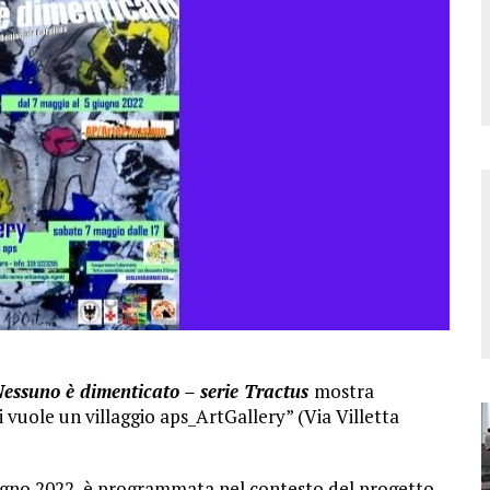
essuno è dimenticato – serie Tractus
mostra
 vuole un villaggio aps_ArtGallery” (Via Villetta
ugno 2022, è programmata nel contesto del progetto