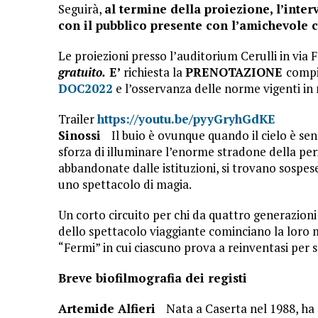
Seguirà,
al termine della proiezione, l’inter
con il pubblico presente
con l’amichevole 
Le proiezioni presso l’auditorium Cerulli in via
gratuito.
E’
richiesta la
PRENOTAZIONE
compi
DOC2022
e l’osservanza delle norme vigenti in 
Trailer
https://youtu.be/pyyGryhGdKE
Sinossi
Il buio è ovunque quando il cielo è senz
sforza di illuminare l’enorme stradone della peri
abbandonate dalle istituzioni, si trovano sospe
uno spettacolo di magia.
Un corto circuito per chi da quattro generazioni i
dello spettacolo viaggiante cominciano la loro 
“Fermi” in cui ciascuno prova a reinventasi per s
Breve biofilmografia dei registi
Artemide Alfieri
Nata a Caserta nel 1988, ha