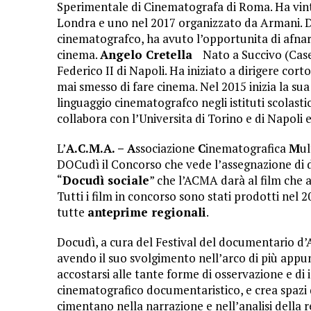
Sperimentale di Cinematografa di Roma. Ha vint
Londra e uno nel 2017 organizzato da Armani. 
cinematografco, ha avuto l’opportunita di afnar
cinema.
Angelo Cretella
Nato a Succivo (Caser
Federico II di Napoli. Ha iniziato a dirigere co
mai smesso di fare cinema. Nel 2015 inizia la sua
linguaggio cinematografco negli istituti scolasti
collabora con l’Universita di Torino e di Napoli 
L’
A.C.M.A. –
A
ssociazione
C
inematografica
M
u
DOCudì il Concorso che vede l’assegnazione di 
“
Docudì sociale
” che l’ACMA darà al film che 
Tutti i film in concorso sono stati prodotti nel 2
tutte
anteprime regionali
.
Docudì, a cura del Festival del documentario d’A
avendo il suo svolgimento nell’arco di più appunt
accostarsi alle tante forme di osservazione e di in
cinematografico documentaristico, e crea spazi di
cimentano nella narrazione e nell’analisi della