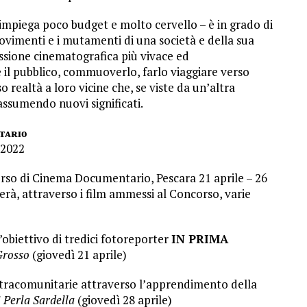
à impiega poco budget e molto cervello – è in grado di
movimenti e i mutamenti di una società e della sua
ssione cinematografica più vivace ed
e il pubblico, commuoverlo, farlo viaggiare verso
 realtà a loro vicine che, se viste da un’altra
sumendo nuovi significati.
ᴇɴᴛᴀʀɪᴏ
 2022
so di Cinema Documentario, Pescara 21 aprile – 26
rà, attraverso i film ammessi al Concorso, varie
’obiettivo di tredici fotoreporter
IN PRIMA
Grosso
(giovedì 21 aprile)
tracomunitarie attraverso l’apprendimento della
i Perla Sardella
(giovedì 28 aprile)