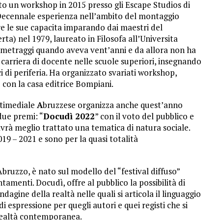
o un workshop in 2015 presso gli Escape Studios di
Decennale esperienza nell’ambito del montaggio
e le sue capacita imparando dai maestri del
ta) nel 1979, laureato in Filosofa all’Universita
rtometraggi quando aveva vent’anni e da allora non ha
 carriera di docente nelle scuole superiori, insegnando
ci di periferia. Ha organizzato svariati workshop,
e con la casa editrice Bompiani.
ltimediale
A
bruzzese organizza anche quest’anno
due premi: “
Docudì 2022
” con il voto del pubblico e
avrà meglio trattato una tematica di natura sociale.
019 – 2021 e sono per la quasi totalità
bruzzo, è nato sul modello del “festival diffuso”
amenti. Docudì, offre al pubblico la possibilità di
dagine della realtà nelle quali si articola il linguaggio
 espressione per quegli autori e quei registi che si
 realtà contemporanea.