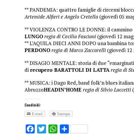
** PANDEMIA: quattro famiglie di circensi blo
Artemide Alfieri e Angelo Cretella
(giovedì 05 ma
** VIOLENZA CONTRO LE DONNE: il cammino di 
LUNGO
regia di Cecilia Fasciani
(giovedì 12 mag
** L’AQUILA DIECI ANNI DOPO una bambina torn
PERDONO
regia di Marco Zaccarelli
(giovedì 12
** DISAGIO MENTALE: storia di due “emarginati”
di
recupero BARATTOLI DI LATTA
regia di St
** MUSICA: i Dago Red, band folk’n blues italiana
Abruzzo
HEADIN’HOME
regia di Silvio Laccetti
(
Condividi:
E-mail
Stampa
Facebook
Twitter
WhatsApp
Share