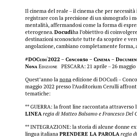
Il cinema del reale – il cinema che per necessit
registrare con la precisione di un sismografo i 
mentalità, affermandosi come la forma di espre
eterogenea.
Docudì
ha l’obiettivo di coinvolger
destinazioni sconosciute tutte da scoprire e verso
angolazione, cambiano completamente forma, as
#DOCᴜᴅɪ
2022 – Cᴏɴᴄᴏʀsᴏ – Cɪɴᴇᴍᴀ – Dᴏᴄᴜᴍ
‘
N
ᴏɴᴀ
Eᴅɪᴢɪᴏɴᴇ PESCARA: 21 aprile – 26 maggio
Quest’anno la
nona
edizione di DOCudì – Concor
maggio 2022 presso l’Auditorium Cerulli affronte
tematiche:
** GUERRA: la front line raccontata attraverso l
LINEA
regia di Matteo Balsamo e Francesco Del 
** INTEGRAZIONE: la storia di alcune donne ex
lingua italiana
PRENDERE LA PAROLA
regia d