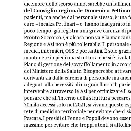
dicembre dello scorso anno, sarebbe un fallime
del Consiglio regionale Domenico Pettinar
pazienti, ma anche dal personale stesso, è una f
euro – incalza Pettinari – e hanno inaugurato i
poco tempo, già registra una grave carenza di p
Pronto Soccorso. Qualcosa non va e la mancanza 
Regione e Asl non è più tollerabile. Il personale
medici, infermieri, OSS e portantini. È solo grazie
mantenere in piedi una struttura che si è rivelat
Piano di gestione del sovraffollamento in accordo 
del Ministero della Salute. Bisognerebbe attivare
derivanti sia dalla carenza di personale ma anch
adeguati alla necessità di un gran flusso di pa
intervenire attraverso le Asl per ottimizzare il
pensare che all’interno della struttura pescares
70mila accessi solo nel 2021, si vivano queste esp
rete di medicina territoriale per evitare che ci 
Pescara. I presidi di Penne e Popoli devono essere
massimo per evitare che troppi utenti si affolli