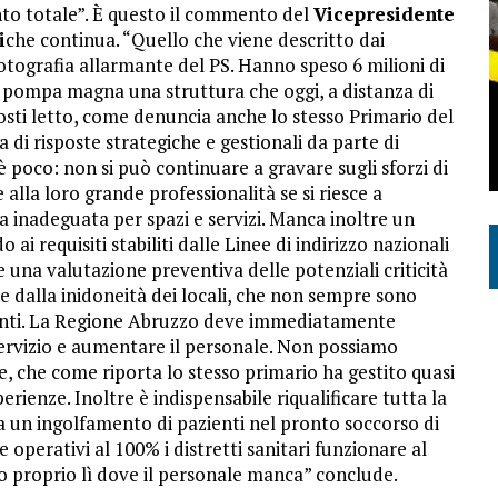
nto totale”. È questo il commento del
Vicepresidente
i
che continua. “Quello che viene descritto dai
otografia allarmante del PS. Hanno speso 6 milioni di
n pompa magna una struttura che oggi, a distanza di
osti letto, come denuncia anche lo stesso Primario del
di risposte strategiche e gestionali da parte di
 è poco: non si può continuare a gravare sugli sforzi di
 alla loro grande professionalità se si riesce a
a inadeguata per spazi e servizi. Manca inoltre un
ai requisiti stabiliti dalle Linee di indirizzo nazionali
 una valutazione preventiva delle potenziali criticità
e dalla inidoneità dei locali, che non sempre sono
zienti. La Regione Abruzzo deve immediatamente
 servizio e aumentare il personale. Non possiamo
e, che come riporta lo stesso primario ha gestito quasi
erienze. Inoltre è indispensabile riqualificare tutta la
sia un ingolfamento di pazienti nel pronto soccorso di
 operativi al 100% i distretti sanitari funzionare al
no proprio lì dove il personale manca” conclude.