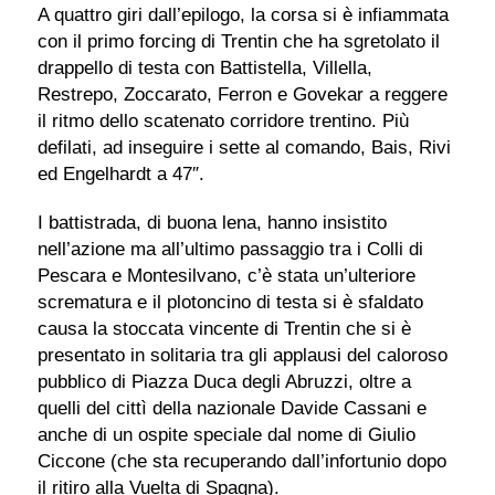
A quattro giri dall’epilogo, la corsa si è infiammata
con il primo forcing di Trentin che ha sgretolato il
drappello di testa con Battistella, Villella,
Restrepo, Zoccarato, Ferron e Govekar a reggere
il ritmo dello scatenato corridore trentino. Più
defilati, ad inseguire i sette al comando, Bais, Rivi
ed Engelhardt a 47″.
I battistrada, di buona lena, hanno insistito
nell’azione ma all’ultimo passaggio tra i Colli di
Pescara e Montesilvano, c’è stata un’ulteriore
scrematura e il plotoncino di testa si è sfaldato
causa la stoccata vincente di Trentin che si è
presentato in solitaria tra gli applausi del caloroso
pubblico di Piazza Duca degli Abruzzi, oltre a
quelli del cittì della nazionale Davide Cassani e
anche di un ospite speciale dal nome di Giulio
Ciccone (che sta recuperando dall’infortunio dopo
il ritiro alla Vuelta di Spagna).