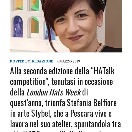
POSTED BY:
REDAZIONE
4 MARZO 2019
Alla seconda edizione della “HATalk
competition”, tenutasi in occasione
della
London Hats Week
di
quest’anno, trionfa Stefania Belfiore
in arte Stybel, che a Pescara vive e
lavora nel suo atelier, spuntandola tra