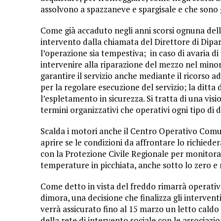
assolvono a spazzaneve e spargisale e che sono g
Come già accaduto negli anni scorsi ognuna dell
intervento dalla chiamata del Direttore di Dipar
l’operazione sia tempestiva; in caso di avaria d
intervenire alla riparazione del mezzo nel minor
garantire il servizio anche mediante il ricorso ad
per la regolare esecuzione del servizio; la ditta
l’espletamento in sicurezza. Si tratta di una vi
termini organizzativi che operativi ogni tipo di d
Scalda i motori anche il Centro Operativo Comu
aprire se le condizioni da affrontare lo richiede
con la Protezione Civile Regionale per monitor
temperature in picchiata, anche sotto lo zero e
Come detto in vista del freddo rimarrà operativo
dimora, una decisione che finalizza gli intervent
verrà assicurato fino al 15 marzo un letto caldo 
della rete di intervento sociale con le associazion