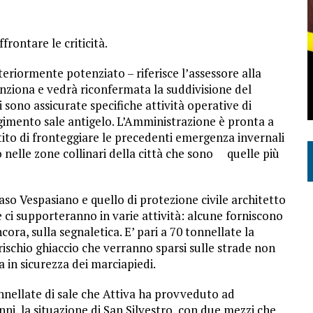
rontare le criticità.
teriormente potenziato – riferisce l’assessore alla
nziona e vedrà riconfermata la suddivisione del
i sono assicurate specifiche attività operative di
mento sale antigelo. L’Amministrazione è pronta a
tito di fronteggiare le precedenti emergenza invernali
to nelle zone collinari della città che sono quelle più
o Vespasiano e quello di protezione civile architetto
 ci supporteranno in varie attività: alcune forniscono
cora, sulla segnaletica. E’ pari a 70 tonnellate la
 rischio ghiaccio che verranno sparsi sulle strade non
 in sicurezza dei marciapiedi.
nnellate di sale che Attiva ha provveduto ad
nni, la situazione di San Silvestro, con due mezzi che