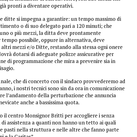
ià pronti a diventare operativi.
e ditte si impegna a garantire: un tempo massimo di
timento o di suo delegato pari a 120 minuti; che
i uno o più mezzi, la ditta deve prontamente
 tempo possibile, oppure in alternativa, deve
 altri mezzi e/o Ditte, restando alla stessa ogni onere
 dovrà dotarsi di adeguate polizze assicurative per
sione di programmazione che mira a prevenire sia in
isagio.
nale, che di concerto con il sindaco provvederemo ad
ranno, i nostri tecnici sono sin da ora in comunicazione
are l’andamento della perturbazione che annuncia
 nevicate anche a bassissima quota.
 il centro Monsignor Britti per accogliere i senza
i di assistenza a quanti non hanno un tetto ai quali
e pasti nella struttura e nelle altre che fanno parte
i e la Caritas”.