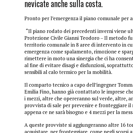
nevicate anche sulla costa.
Pronto per l’emergenza il piano comunale per aff
“Il piano rodato dei precedenti inverni viene ul
Protezione Civile Gianni Teodoro – Il metodo fu
territorio comunale in 8 aree di intervento in cu
emergenza come spalamento, rimozione e spargi
rimettere in moto una sinergia che ci ha consen
al fine di evitare disagi e disfunzioni, soprattut
sensibili al calo termico per la mobilità.
Il comparto tecnico a capo dell’ingegner Tommas
Emilia Fino, hanno già contattato le imprese che
i mezzi, altre che opereranno sul verde, altre, an
provvista di sale per prevenire e fronteggiare il
appena ce ne sarà bisogno e 4 mezzi per la messa
A queste provviste si aggiungeranno altre 16 to
acquistare, per fronteggiare, come negli scorsi a