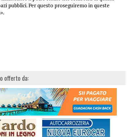
zi pubblici. Per questo proseguiremo in queste
».
lo offerto da: