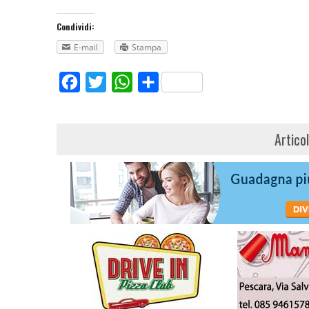
Condividi:
E-mail
Stampa
Facebook
Twitter
WhatsApp
Share
Artico