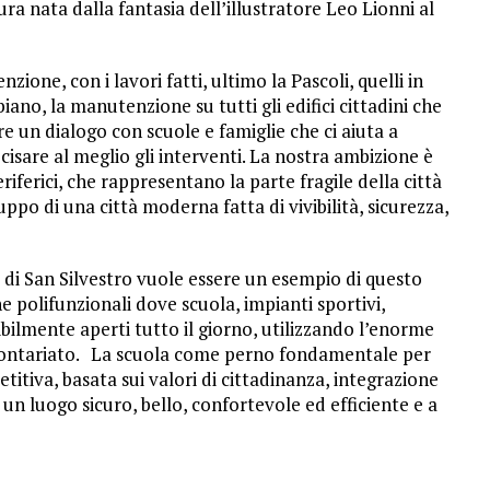
a nata dalla fantasia dell’illustratore Leo Lionni al
one, con i lavori fatti, ultimo la Pascoli, quelli in
iano, la manutenzione su tutti gli edifici cittadini che
ire un dialogo con scuole e famiglie che ci aiuta a
cisare al meglio gli interventi. La nostra ambizione è
 periferici, che rappresentano la parte fragile della città
po di una città moderna fatta di vivibilità, sicurezza,
a di San Silvestro vuole essere un esempio di questo
he polifunzionali dove scuola, impianti sportivi,
ossibilmente aperti tutto il giorno, utilizzando l’enorme
l volontariato. La scuola come perno fondamentale per
tiva, basata sui valori di cittadinanza, integrazione
 un luogo sicuro, bello, confortevole ed efficiente e a