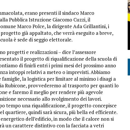
Immacolata, erano presenti il sindaco Marco
e alla Pubblica Istruzione Giacomo Cuzzi, il
 Comune Marco Polce, la dirigente Ada Grillantini, i
l progetto già appaltato, che verrà eseguito a breve,
uola è sede di seggio elettorale.
 progetti e realizzazioni – dice l’assessore
entato il progetto di riqualificazione della scuola di
ontiamo di finirli entri i primi mesi del prossimo anno
nza intoppi relativi a meteo o imprevisti. Abbiamo
amiglie, la logistica per limitare al minimo i disagi a
i via Rubicone, provvederemo al trasporto per quanti lo
ione e faremo il meglio per rendere più agevole
sizione necessario allo svolgimento dei lavori.
po tempo una riqualificazione, il progetto concepisce
 quartiere, quindi sarà sicura, più bella ed efficiente.
nergetico dell’edificio, in modo che il calore non si
à un carattere distintivo con la facciata a vetri