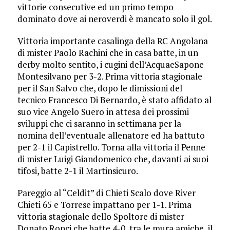
vittorie consecutive ed un primo tempo
dominato dove ai neroverdi è mancato solo il gol.
Vittoria importante casalinga della RC Angolana
di mister Paolo Rachini che in casa batte, in un
derby molto sentito, i cugini dell’AcquaeSapone
Montesilvano per 3-2. Prima vittoria stagionale
per il San Salvo che, dopo le dimissioni del
tecnico Francesco Di Bernardo, è stato affidato al
suo vice Angelo Suero in attesa dei prossimi
sviluppi che ci saranno in settimana per la
nomina dell’eventuale allenatore ed ha battuto
per 2-1 il Capistrello. Torna alla vittoria il Penne
di mister Luigi Giandomenico che, davanti ai suoi
tifosi, batte 2-1 il Martinsicuro.
Pareggio al “Celdit” di Chieti Scalo dove River
Chieti 65 e Torrese impattano per 1-1. Prima
vittoria stagionale dello Spoltore di mister
Donato Ronci che batte 4-0, tra le mura amiche, il