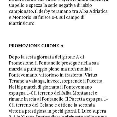
Cupello e spezza la serie negativa di inizio
campionato. Il derby teramano tra Alba Adriatica
e Montorio 88 finisce 0-0 sul campo di
Martinsicuro.
PROMOZIONE GIRONE A
Dopo la sesta giornata del girone A di
Promozione, il Fontanelle prosegue nella sua
marcia a punteggio pieno ma non molla il
Pontevomano, vittorioso in trasferta; Virtus
Teramo a valanga, invece, sorprende il Pucetta.
Nel big match di giornata il Pontevomano
espugna 1-0 il terreno dell’Alba Montaurei e
rimane in scia al Fontanelle. Il Pucetta espugna 1-
0 il terreno del Celano e ottiene la seconda
vittoria prestigiosa in pochi giorni. Il Luco supera
2-1 la Nuova Santegidiese e si riporta nelle prime