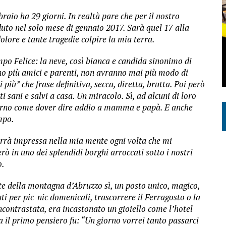
raio ha 29 giorni. In realtà pare che per il nostro
uto nel solo mese di gennaio 2017. Sarà quel 17 alla
olore e tante tragedie colpire la mia terra.
o Felice: la neve, così bianca e candida sinonimo di
o più amici e parenti, non avranno mai più modo di
più” che frase definitiva, secca, diretta, brutta. Poi però
i sani e salvi a casa. Un miracolo. Sì, ad alcuni di loro
terno come dover dire addio a mamma e papà. E anche
mpo.
arrà impressa nella mia mente ogni volta che mi
ò in uno dei splendidi borghi arroccati sotto i nostri
o.
te della montagna d’Abruzzo sì, un posto unico, magico,
i per pic-nic domenicali, trascorrere il Ferragosto o la
ncontrastata, era incastonato un gioiello come l’hotel
 il primo pensiero fu: “Un giorno vorrei tanto passarci