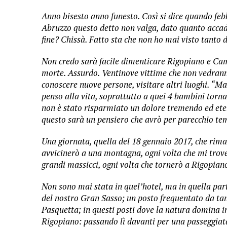
Anno bisesto anno funesto. Così si dice quando febb
Abruzzo questo detto non valga, dato quanto accad
fine? Chissà. Fatto sta che non ho mai visto tanto d
Non credo sarà facile dimenticare Rigopiano e Camp
morte. Assurdo. Ventinove vittime che non vedrann
conoscere nuove persone, visitare altri luoghi. “Mai 
penso alla vita, soprattutto a quei 4 bambini tornat
non è stato risparmiato un dolore tremendo ed e
questo sarà un pensiero che avrò per parecchio te
Una giornata, quella del 18 gennaio 2017, che rim
avvicinerò a una montagna, ogni volta che mi trover
grandi massicci, ogni volta che tornerò a Rigopian
Non sono mai stata in quel’hotel, ma in quella par
del nostro Gran Sasso; un posto frequentato da tant
Pasquetta; in questi posti dove la natura domina i
Rigopiano: passando lì davanti per una passeggiata