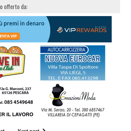
lo offerto da:
st
Next post