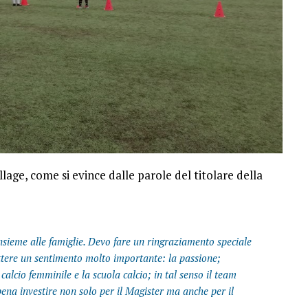
llage, come si evince dalle parole del titolare della
insieme alle famiglie. Devo fare un ringraziamento speciale
tere un sentimento molto importante: la passione;
calcio femminile e la scuola calcio; in tal senso il team
pena investire non solo per il Magister ma anche per il