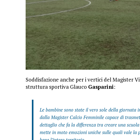
Soddisfazione anche per i vertici del Magister Vi
struttura sportiva Glauco
Gasparini
:
Le bambine sono state il vero sole della giornata 
dalla Magister Calcio Femminile capace di trasmet
dettaglio che fa la differenza tra creare una scuola 
mette in moto emozioni uniche sulle quali vale la 
bene l’intero territorio.