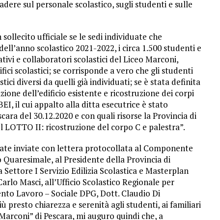
dere sul personale scolastico, sugli studenti e sulle
ollecito ufficiale se le sedi individuate che
ell’anno scolastico 2021-2022, i circa 1.500 studenti e
tivi e collaboratori scolastici del Liceo Marconi,
difici scolastici; se corrisponde a vero che gli studenti
ici diversi da quelli già individuati; se è stata definita
ione dell’edificio esistente e ricostruzione dei corpi
I, il cui appalto alla ditta esecutrice è stato
ara del 30.12.2020 e con quali risorse la Provincia di
el LOTTO II: ricostruzione del corpo C e palestra”.
ate inviate con lettera protocollata al Componente
ro Quaresimale, al Presidente della Provincia di
a Settore I Servizio Edilizia Scolastica e Masterplan
rlo Masci, all’Ufficio Scolastico Regionale per
ento Lavoro – Sociale DPG, Dott. Claudio Di
iù presto chiarezza e serenità agli studenti, ai familiari
 Marconi” di Pescara, mi auguro quindi che, a