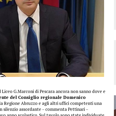
el Liceo G.Marconi di Pescara ancora non sanno dove e
ente del Consiglio regionale Domenico
alla Regione Abruzzo e agli altri uffici competenti una
“Un silenzio assordante – commenta Pettinari –
ovo anno scolastico. Sul tavolo sono state individuate