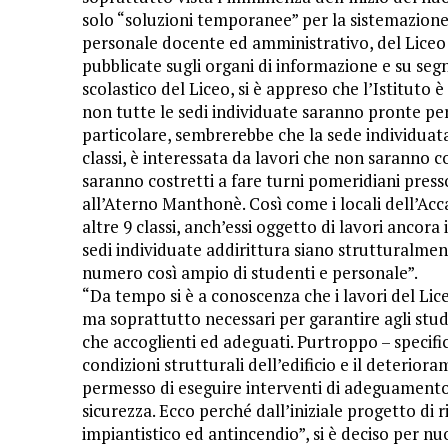
solo “soluzioni temporanee” per la sistemazione 
personale docente ed amministrativo, del Liceo 
pubblicate sugli organi di informazione e su segn
scolastico del Liceo, si è appreso che l’Istituto
non tutte le sedi individuate saranno pronte per
particolare, sembrerebbe che la sede individuat
classi, è interessata da lavori che non saranno co
saranno costretti a fare turni pomeridiani presso a
all’Aterno Manthonè. Così come i locali dell’Ac
altre 9 classi, anch’essi oggetto di lavori ancor
sedi individuate addirittura siano strutturalme
numero così ampio di studenti e personale”.
“Da tempo si è a conoscenza che i lavori del Liceo
ma soprattutto necessari per garantire agli stude
che accoglienti ed adeguati. Purtroppo – specifica
condizioni strutturali dell’edificio e il deteri
permesso di eseguire interventi di adeguamento s
sicurezza. Ecco perché dall’iniziale progetto di 
impiantistico ed antincendio”, si è deciso per n