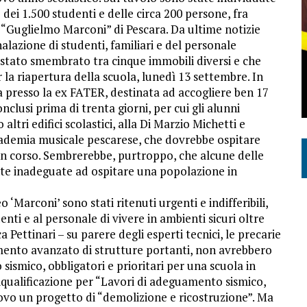
dei 1.500 studenti e delle circa 200 persone, fra
“Guglielmo Marconi” di Pescara. Da ultime notizie
alazione di studenti, familiari e del personale
 è stato smembrato tra cinque immobili diversi e che
 la riapertura della scuola, lunedì 13 settembre. In
a presso la ex FATER, destinata ad accogliere ben 17
nclusi prima di trenta giorni, per cui gli alunni
ltri edifici scolastici, alla Di Marzio Michetti e
cademia musicale pescarese, che dovrebbe ospitare
a in corso. Sembrerebbe, purtroppo, che alcune delle
nte inadeguate ad ospitare una popolazione in
 ‘Marconi’ sono stati ritenuti urgenti e indifferibili,
nti e al personale di vivere in ambienti sicuri oltre
 Pettinari – su parere degli esperti tecnici, le precarie
oramento avanzato di strutture portanti, non avrebbero
ismico, obbligatori e prioritari per una scuola in
riqualificazione per “Lavori di adeguamento sismico,
uovo un progetto di “demolizione e ricostruzione”. Ma