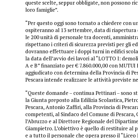
queste scelte, seppur obbligate, non possono rica
loro famiglie”.
“Per questo oggi sono tornato a chiedere con un s
ospiteranno al 13 settembre, data di riapertura d
le 200 unità di personale tra docenti, amministra
rispettano i criteri di sicurezza previsti per gli e
dovranno effettuare i doppi turni in edifici scolast
la data dell’avvio dei lavori al “LOTTO I: demoliz
A e B” finanziato per € 7.860.000,00 con MUTUI BE
aggiudicato con determina della Provincia di Pesc
Pescara intende realizzare le attività previste n
“Queste domande – continua Pettinari – sono st
la Giunta preposto alla Edilizia Scolastica, Piet
Pescara, Antonio Zaffiri, alla Provincia di Pescar
competenti, al Sindaco del Comune di Pescara, Ca
l’Abruzzo e al Direttore Regionale del Dipartim
Giampietro. L’obiettivo è quello di restituire al p
e a tutto il personale che opera presso il “Liceo