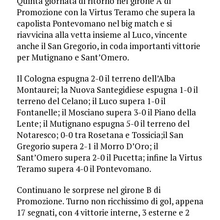
Quinta giornata di ritorno nel girone A di
Promozione con la Virtus Teramo che supera la
capolista Pontevomano nel big match e si
riavvicina alla vetta insieme al Luco, vincente
anche il San Gregorio, in coda importanti vittorie
per Mutignano e Sant’Omero.
Il Cologna espugna 2-0 il terreno dell’Alba
Montaurei; la Nuova Santegidiese espugna 1-0 il
terreno del Celano; il Luco supera 1-0 il
Fontanelle; il Mosciano supera 3-0 il Piano della
Lente; il Mutignano espugna 5-0 il terreno del
Notaresco; 0-0 tra Rosetana e Tossicia;il San
Gregorio supera 2-1 il Morro D’Oro; il
Sant’Omero supera 2-0 il Pucetta; infine la Virtus
Teramo supera 4-0 il Pontevomano.
Continuano le sorprese nel girone B di
Promozione. Turno non ricchissimo di gol, appena
17 segnati, con 4 vittorie interne, 3 esterne e 2