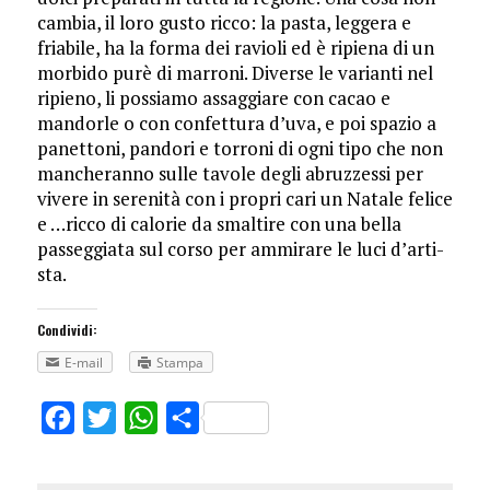
cambia, il loro gusto ricco: la pa­sta, leggera e
friabile, ha la forma dei ravioli ed è ripiena di un
morbido purè di mar­roni. Diverse le varianti nel
ripieno, li possiamo assaggiare con cacao e
mandorle o con confettura d’uva, e poi spazio a
panettoni, pandori e torroni di ogni tipo che non
mancheranno sulle tavole degli abruzzessi per
vivere in serenità con i propri cari un Natale felice
e …ricco di calorie da smaltire con una bella
passeggiata sul corso per am­mirare le luci d’arti­
sta.
Condividi:
E-mail
Stampa
Facebook
Twitter
WhatsApp
Share