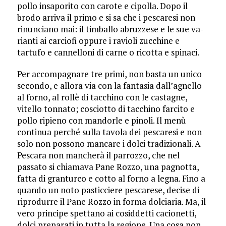
pollo insaporito con carote e ci­polla. Dopo il
brodo arriva il primo e si sa che i pescaresi non
rinunciano mai: il timballo abruzzese e le sue va­
rianti ai carciofi oppure i ra­violi zucchine e
tartufo e cannel­loni di carne o ricotta e spinaci.
Per accompagnare tre pri­mi, non basta un unico
se­condo, e allora via con la fantasia dall’agnello
al forno, al rollè di tacchino con le castagne,
vitello ton­nato; cosciotto di tacchino farcito e
pollo ripieno con mandorle e pinoli. Il menù
continua perché sulla tavola dei pescaresi e non
solo non possono ma­ncare i dolci tradizionali. A
Pescara non mancherà il parrozzo, che nel
passato si chiamava Pane Rozzo, una pagnotta,
fatta di granturco e cotto al forno a le­gna. Fi­no a
quando un noto pastic­ciere pesca­rese, decise di
riprodurre il Pane Rozzo in forma dolciaria. Ma, il
vero principe spettano ai cosiddetti cacio­netti,
dol­ci preparati in tutta la regione. Una cosa non