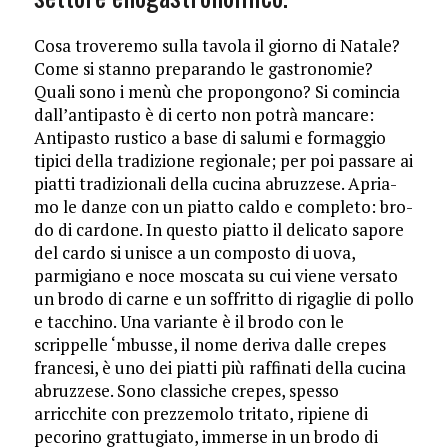
Cosa troveremo sulla tavola il giorno di Natale?
Come si stanno preparando le ga­stronomie?
Quali sono i menù che propongono? Si comincia
dall’antipasto è di certo non potrà man­care:
Antipasto rusti­co a base di salumi e formaggio
tipici della tradizione regionale; per poi passare ai
piatti tradizionali della cucina abruzzese. Apria­
mo le dan­ze con un piat­to cal­do e completo: bro­
do di car­done. In questo piatto il delicato sapore
del cardo si unisce a un composto di uo­va,
parmigiano e noce mo­sca­ta su cui viene versato
un brodo di carne e un soffritto di rigaglie di pollo
e tacchino. Una variante è il brodo con le
scrippelle ‘mbusse, il nome deriva dal­le crepes
francesi, è uno dei piatti più raffinati della cucina
abruzzese. Sono classiche crepes, spesso
arricchite con prezzemolo tritato, ripiene di
pecorino grattugiato, im­mer­se in un brodo di