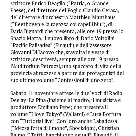
scrittore Enrico Deaglio (“Patria, o Grande
Paese), del direttore del Foglio Claudio Cerasa,
del direttore d’orchestra Matthieu Manthaus
(“Beethoven e la ragazza coi capelli blu”), di
Daria Bignardi che presenta, alle ore 19 presso lo
Spazio Matta, il nuovo libro di Dario Voltolini
“Pacific Palisades” (Einaudi) e dell’assessore
Giovanni Di Iacovo che, stavolta in veste di
scrittore, descriverà, sempre alle ore 19 presso
l’Auditorium Petruzzi, uno spaccato di vita della
provincia abruzzese a partire dai protagonisti del
suo ultimo volume “Confessioni di uno zero”.
Sabato 11 novembre attese le due ‘voci’ di Radio
Deejay: La Pina (insieme al marito, il musicista e
produttore Emiliano Pepe) che presenta il
volume “I love Tokyo” (Vallardi) e Luca Bottura
con “Tuttorial live”. Con loro anche Labadessa
(“Mezza fetta di limone”, Shockdom), Christian
Raimo (“Tutti i banchi sono uguali”, Einaudi), il