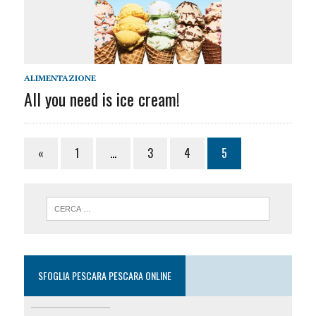
ALIMENTAZIONE
All you need is ice cream!
«
1
…
3
4
5
SFOGLIA PESCARA PESCARA ONLINE