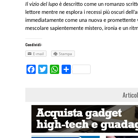
Il vizio del lupo
è descritto come un romanzo scritto i
lettore mentre ne esplora i recessi più oscuri dell
immediatamente come una nuova e promettente voce
mescolare sapientemente mistero, ironia e un ritm
Condividi:
E-mail
Stampa
Facebook
Twitter
WhatsApp
Share
Artico