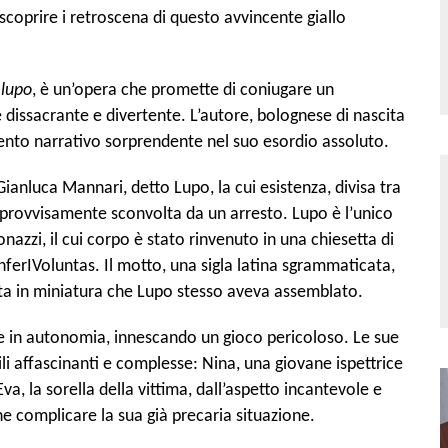
scoprire i retroscena di questo avvincente giallo
l lupo
, è un’opera che promette di coniugare un
dissacrante e divertente. L’autore, bolognese di nascita
ento narrativo sorprendente nel suo esordio assoluto.
Gianluca Mannari, detto Lupo, la cui esistenza, divisa tra
improvvisamente sconvolta da un arresto. Lupo è l’unico
nazzi, il cui corpo è stato rinvenuto in una chiesetta di
InferIVoluntas. Il motto, una sigla latina sgrammaticata,
ata in miniatura che Lupo stesso aveva assemblato.
e in autonomia, innescando un gioco pericoloso. Le sue
li affascinanti e complesse: Nina, una giovane ispettrice
va, la sorella della vittima, dall’aspetto incantevole e
he complicare la sua già precaria situazione.