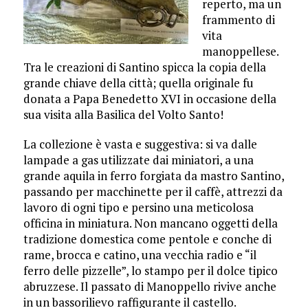
reperto, ma un
frammento di
vita
manoppellese.
Tra le creazioni di Santino spicca la copia della
grande chiave della città; quella originale fu
donata a Papa Benedetto XVI in occasione della
sua visita alla Basilica del Volto Santo!
La collezione è vasta e suggestiva: si va dalle
lampade a gas utilizzate dai miniatori, a una
grande aquila in ferro forgiata da mastro Santino,
passando per macchinette per il caffè, attrezzi da
lavoro di ogni tipo e persino una meticolosa
officina in miniatura. Non mancano oggetti della
tradizione domestica come pentole e conche di
rame, brocca e catino, una vecchia radio e “il
ferro delle pizzelle”, lo stampo per il dolce tipico
abruzzese. Il passato di Manoppello rivive anche
in un bassorilievo raffigurante il castello.