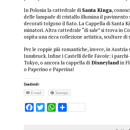
In Polonia la cattedrale di
Santa Kinga
, conos
delle lampade di cristallo illumina il pavimento sco
decorati tolgono il fiato. La Cappella di Santa Ki
minatori. Altra cattedrale “di sale” si trova in C
ospita una ricca collezione artistica, sculture di
Per le coppie più romantiche, invece, in Austria s
Innsbruck. Infine i Castelli delle Favole: i parc
Tokyo, o ancora la cappella di
Di­sneyland
in Fl
o Paperino e Paperina!
Condividi:
E-mail
Stampa
Facebook
Twitter
WhatsApp
Share