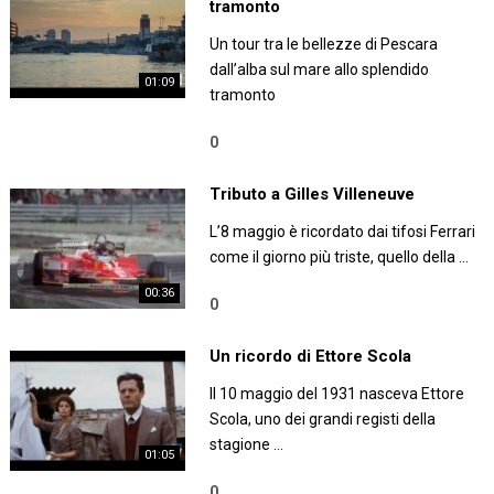
tramonto
Un tour tra le bellezze di Pescara
dall’alba sul mare allo splendido
01:09
tramonto
0
Tributo a Gilles Villeneuve
L’8 maggio è ricordato dai tifosi Ferrari
come il giorno più triste, quello della …
00:36
0
Un ricordo di Ettore Scola
Il 10 maggio del 1931 nasceva Ettore
Scola, uno dei grandi registi della
stagione …
01:05
0