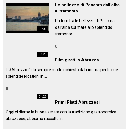
Le bellezze di Pescara dall’alba
al tramonto
Un tour tra le bellezze di Pescara
dall’alba sul mare allo splendido
01:09
tramonto
0
02:23
Film girati in Abruzzo
L’#Abruzzo è da sempre molto richiesto dal cinema per le sue
splendide location. In …
0
01:28
Primi Piatti Abruzzesi
Oggi vi diamo la buona serata con la tradizione gastronomica
abruzzese; abbiamo raccolto in …