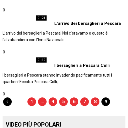
0
01:21
L’arrivo dei bersaglieri a Pescara
L’arrivo dei bersaglieri a Pescara! Noi c’eravamo e questo è
l’alzabandiera con l’Inno Nazionale
0
01:19
I bersaglieri a Pescara Colli
I bersaglieri a Pescara stanno invadendo pacificamente tutti i
quartieri! Eccoli a Pescara Colli, …
0
Navigazione
1
…
4
5
6
7
8
9
articoli
VIDEO PIÙ POPOLARI