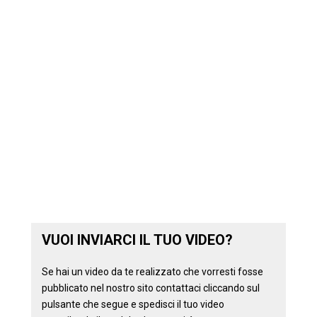
pallanuoto
del
Pescara
torna
in
serie
A2,
ecco
il
momento
del …
0
VUOI INVIARCI IL TUO VIDEO?
Se hai un video da te realizzato che vorresti fosse
pubblicato nel nostro sito contattaci cliccando sul
pulsante che segue e spedisci il tuo video