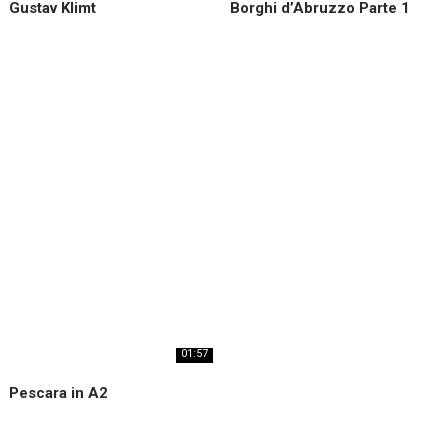
Gustav Klimt
Borghi d’Abruzzo Parte 1
Il
14
luglio
del
1862
nasceva
Gustav
Klimt.
Ripassiamo
vita
e
opere
in …
0
01:57
La
Pescara in A2
squadra
di