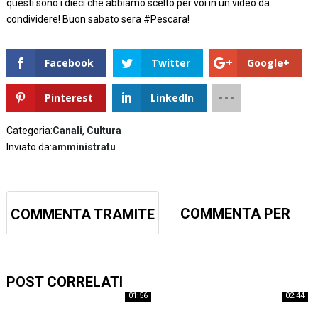
questi sono i dieci che abbiamo scelto per voi in un video da
condividere! Buon sabato sera #Pescara!
Facebook
Twitter
Google+
Pinterest
LinkedIn
Categoria:
Canali
,
Cultura
Inviato da:
amministratu
COMMENTA PER
COMMENTA TRAMITE
PRIMO. FATTI NOTARE
FACEBOOK
;-)
POST CORRELATI
01:56
02:44
#AccaddeOggi