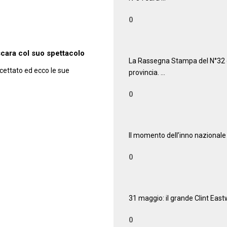
0
00:52
scara col suo spettacolo
La Rassegna Stampa del N°32 di
rcettato ed ecco le sue
provincia. …
0
00:41
Il momento dell’inno nazionale
0
01:04
31 maggio: il grande Clint East
0