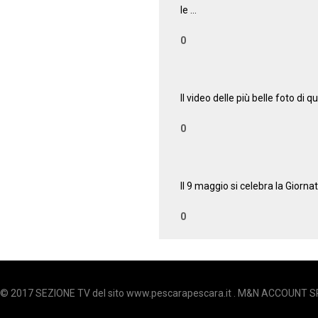
le …
0
01:13
Il video delle più belle foto di
0
01:01
Il 9 maggio si celebra la Giorn
0
 © 2017 SEZIONE TV del sito www.pescarapescara.it . M&N ACCOUNT SR