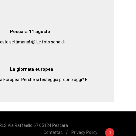
Pescara 11 agosto
 questa settimana! 😀 Le foto sono di …
La giornata europea
ata Europea. Perché si festeggia proprio oggi? E …
LS Via Raffaello 67 65124 Pescara
Contattaci
Privacy Policy