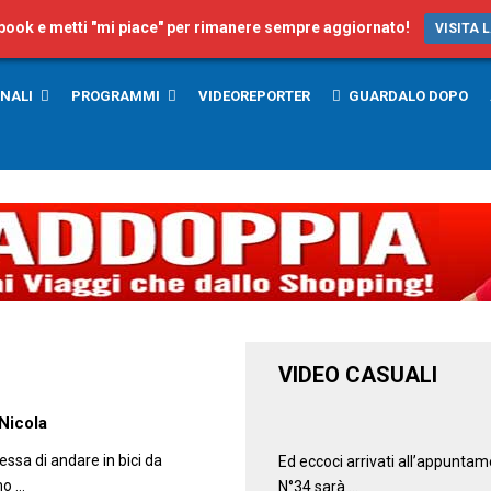
ebook e metti "mi piace" per rimanere sempre aggiornato!
VISITA 
NALI
PROGRAMMI
VIDEOREPORTER
GUARDALO DOPO
VIDEO CASUALI
00:52
 Nicola
essa di andare in bici da
Ed eccoci arrivati all’appunta
mo …
N°34 sarà …