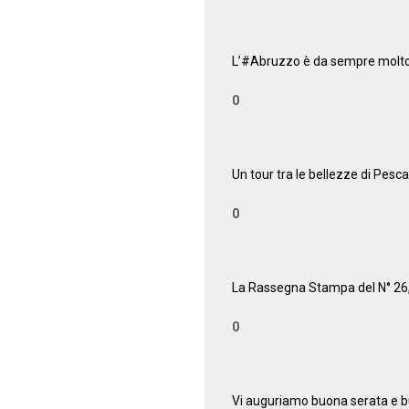
02:23
L’#Abruzzo è da sempre molto r
0
01:09
Un tour tra le bellezze di Pesc
0
00:55
La Rassegna Stampa del N° 26, i
0
01:19
Vi auguriamo buona serata e 