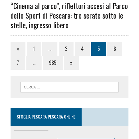
“Cinema al parco”, riflettori accesi al Parco
dello Sport di Pescara: tre serate sotto le
stelle, ingresso libero
«
1
…
3
4
5
6
7
…
985
»
SFOGLIA PESCARA PESCARA ONLINE