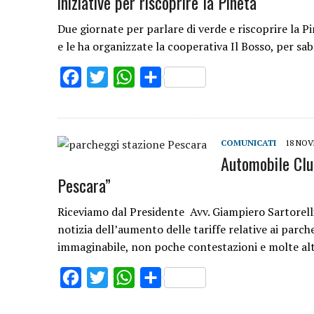
iniziative per riscoprire la Pineta
Due giornate per parlare di verde e riscoprire la 
e le ha organizzate la cooperativa Il Bosso, per s
Facebook
Twitter
WhatsApp
Share
COMUNICATI
18 NOV
Automobile Club
Pescara”
Riceviamo dal Presidente Avv. Giampiero Sartor
notizia dell’aumento delle tariffe relative ai parc
immaginabile, non poche contestazioni e molte al
Facebook
Twitter
WhatsApp
Share