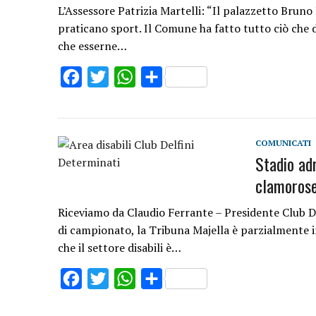
L’Assessore Patrizia Martelli: “Il palazzetto Brun
praticano sport. Il Comune ha fatto tutto ciò che 
che esserne…
Facebook
Twitter
WhatsApp
Share
COMUNICATI
Stadio adr
clamorose
Riceviamo da Claudio Ferrante – Presidente Club D
di campionato, la Tribuna Majella è parzialmente in
che il settore disabili è…
Facebook
Twitter
WhatsApp
Share