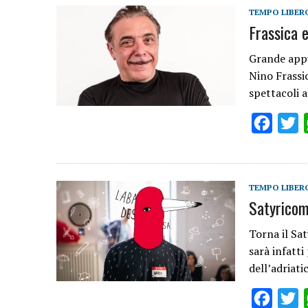
TEMPO LIBER
Frassica 
Grande appu
Nino Frassic
spettacoli 
Facebo
T
TEMPO LIBER
Satyricom
Torna il Sa
sarà infatti
dell’adriati
Facebo
T