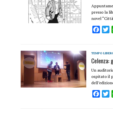
Appuntament
presso la li
novel “Città
Facebo
T
TEMPO LIBER
Celenza: g
Un auditori
ospitato il
dell’edizio
Facebo
T