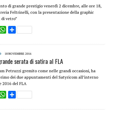
o di grande prestigio venerdì 2 dicembre, alle ore 18,
breria Feltrinelli, con la presentazione della graphic
 di vetro”
ok
witter
WhatsApp
Share
O
18 NOVEMBRE 2016
rande serata di satira al FLA
um Petruzzi gremito come nelle grandi occasioni, ha
 primo dei due appuntamenti del Satyricom all’interno
ne 2016 del FLA
ok
witter
WhatsApp
Share