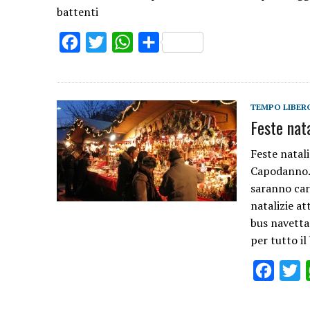
battenti
Facebook
Twitter
WhatsApp
Share
TEMPO LIBER
Feste nata
Feste natali
Capodanno. 
saranno cara
natalizie at
bus navetta 
per tutto il
Facebo
T