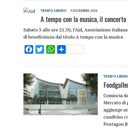
TEMPO LIBERO
3 DICEMBRE 2016
A tempo con la musica, il concerto 
Sabato 3 alle ore 21.30, l’Aid, Associazione italian
di beneficienza dal titolo A tempo con la musica
Facebook
Twitter
WhatsApp
Share
TEMPO LIBER
Foodgaller
Comincia da
Mercato di p
aggiunge un
condiviso c
Pentagon Bo