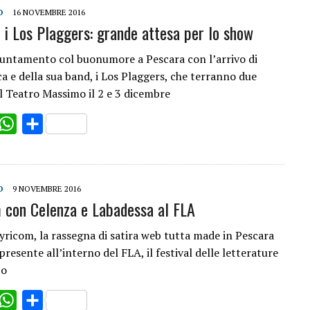
O
16 NOVEMBRE 2016
e i Los Plaggers: grande attesa per lo show
ntamento col buonumore a Pescara con l’arrivo di
a e della sua band, i Los Plaggers, che terranno due
al Teatro Massimo il 2 e 3 dicembre
ok
witter
WhatsApp
Share
O
9 NOVEMBRE 2016
 con Celenza e Labadessa al FLA
tyricom, la rassegna di satira web tutta made in Pescara
 presente all’interno del FLA, il festival delle letterature
co
ok
witter
WhatsApp
Share