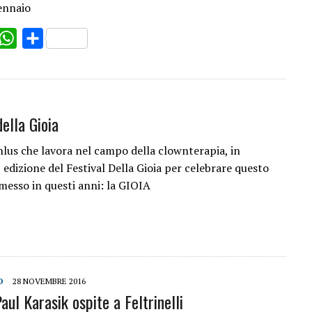
gennaio
ok
witter
WhatsApp
Share
della Gioia
nlus che lavora nel campo della clownterapia, in
I edizione del Festival Della Gioia per celebrare questo
messo in questi anni: la GIOIA
O
28 NOVEMBRE 2016
aul Karasik ospite a Feltrinelli