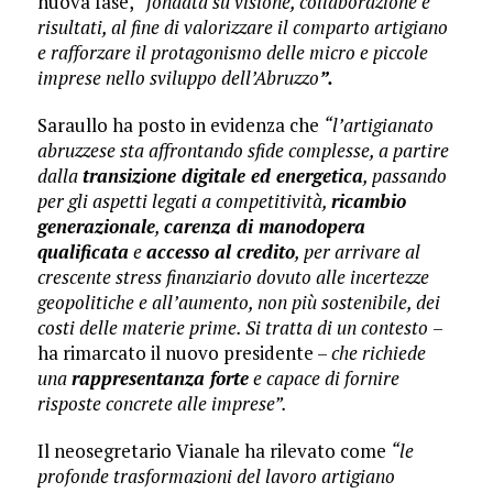
nuova fase,
“fondata su visione, collaborazione e
risultati, al fine di valorizzare il comparto artigiano
e rafforzare il protagonismo delle micro e piccole
imprese nello sviluppo dell’Abruzzo
”.
Saraullo ha posto in evidenza che
“l’artigianato
abruzzese sta affrontando sfide complesse, a partire
dalla
transizione digitale ed energetica
, passando
per gli aspetti legati a competitività,
ricambio
generazionale
,
carenza di manodopera
qualificata
e
accesso al credito
, per arrivare al
crescente stress finanziario dovuto alle incertezze
geopolitiche e all’aumento, non più sostenibile, dei
costi delle materie prime. Si tratta di un contesto
–
ha rimarcato il nuovo presidente –
che richiede
una
rappresentanza forte
e capace di fornire
risposte concrete alle imprese”.
Il neosegretario Vianale ha rilevato come
“le
profonde trasformazioni del lavoro artigiano