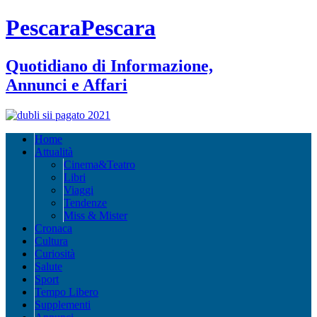
PescaraPescara
Quotidiano di Informazione,
Annunci e Affari
Home
Attualità
Cinema&Teatro
Libri
Viaggi
Tendenze
Miss & Mister
Cronaca
Cultura
Curiosità
Salute
Sport
Tempo Libero
Supplementi