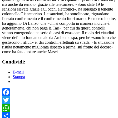
ma anche da remoto, grazie alle telecamere. «Sono state 19 le
sanzioni elevate grazie agli occhi elettronici», ha spiegato il tenente
colonnello Giancaterino. Le sanzioni, ha sottolineato, riguardano
l’errato conferimento e il conferimento fuori orario. È emerso inoltre,
ha aggiunto Di Lanzo, che «chi si comporta in maniera incivile è,
generalmente, chi non paga la Tari», per cui da questi controlli
stanno emergendo una serie di casi di evasione. Il ruolo dei cittadini
viene definito fondamentale da Ambiente spa, perché «sono loro che
gestiscono i rifiuti» e, dai controlli effettuati su strada, «la situazione
risulta nettamente migliorata rispetto a prima, sul fronte del decoro»,
come ha fatto notare anche Masci.
Condividi:
E-mail
Stampa
Facebook
Twitter
WhatsApp