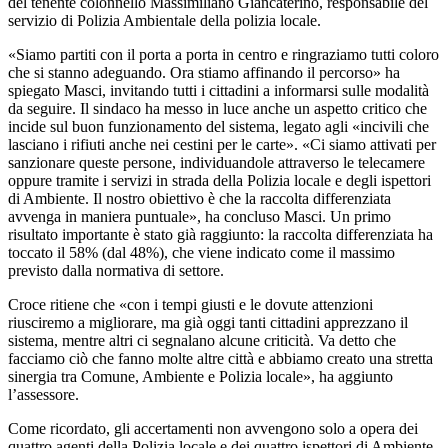
del tenente colonnello Massimiliano Giancaterino, responsabile del
servizio di Polizia Ambientale della polizia locale.
«Siamo partiti con il porta a porta in centro e ringraziamo tutti coloro
che si stanno adeguando. Ora stiamo affinando il percorso» ha
spiegato Masci, invitando tutti i cittadini a informarsi sulle modalità
da seguire. Il sindaco ha messo in luce anche un aspetto critico che
incide sul buon funzionamento del sistema, legato agli «incivili che
lasciano i rifiuti anche nei cestini per le carte». «Ci siamo attivati per
sanzionare queste persone, individuandole attraverso le telecamere
oppure tramite i servizi in strada della Polizia locale e degli ispettori
di Ambiente. Il nostro obiettivo è che la raccolta differenziata
avvenga in maniera puntuale», ha concluso Masci. Un primo
risultato importante è stato già raggiunto: la raccolta differenziata ha
toccato il 58% (dal 48%), che viene indicato come il massimo
previsto dalla normativa di settore.
Croce ritiene che «con i tempi giusti e le dovute attenzioni
riusciremo a migliorare, ma già oggi tanti cittadini apprezzano il
sistema, mentre altri ci segnalano alcune criticità. Va detto che
facciamo ciò che fanno molte altre città e abbiamo creato una stretta
sinergia tra Comune, Ambiente e Polizia locale», ha aggiunto
l’assessore.
Come ricordato, gli accertamenti non avvengono solo a opera dei
quattro agenti della Polizia locale e dei quattro ispettori di Ambiente,