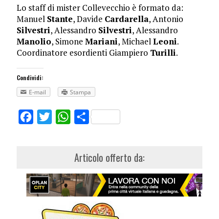
Lo staff di mister Collevecchio è formato da:
Manuel
Stante
, Davide
Cardarella
, Antonio
Silvestri
, Alessandro
Silvestri
, Alessandro
Manolio
, Simone
Mariani
, Michael
Leoni
.
Coordinatore esordienti Giampiero
Turilli
.
Condividi:
E-mail
Stampa
Facebook
Twitter
WhatsApp
Share
Articolo offerto da: