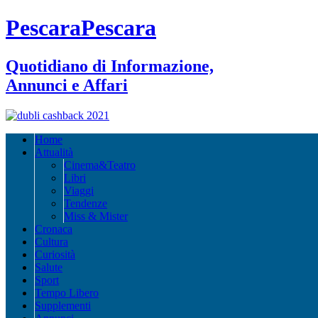
PescaraPescara
Quotidiano di Informazione,
Annunci e Affari
Home
Attualità
Cinema&Teatro
Libri
Viaggi
Tendenze
Miss & Mister
Cronaca
Cultura
Curiosità
Salute
Sport
Tempo Libero
Supplementi